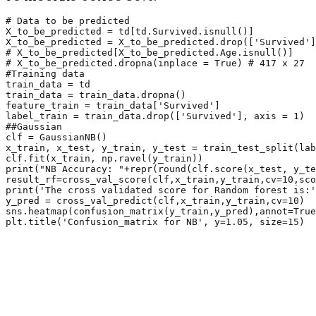
# Data to be predicted

X_to_be_predicted = td[td.Survived.isnull()]

X_to_be_predicted = X_to_be_predicted.drop(['Survived']
# X_to_be_predicted[X_to_be_predicted.Age.isnull()]

# X_to_be_predicted.dropna(inplace = True) # 417 x 27

#Training data

train_data = td

train_data = train_data.dropna()

feature_train = train_data['Survived']

label_train = train_data.drop(['Survived'], axis = 1)

##Gaussian

clf = GaussianNB()

x_train, x_test, y_train, y_test = train_test_split(lab
clf.fit(x_train, np.ravel(y_train))

print("NB Accuracy: "+repr(round(clf.score(x_test, y_te
result_rf=cross_val_score(clf,x_train,y_train,cv=10,sco
print('The cross validated score for Random forest is:'
y_pred = cross_val_predict(clf,x_train,y_train,cv=10)

sns.heatmap(confusion_matrix(y_train,y_pred),annot=True
plt.title('Confusion_matrix for NB', y=1.05, size=15)