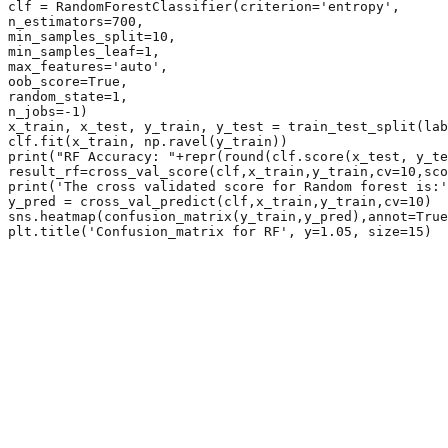
clf = RandomForestClassifier(criterion='entropy',

n_estimators=700,

min_samples_split=10,

min_samples_leaf=1,

max_features='auto',

oob_score=True,

random_state=1,

n_jobs=-1)

x_train, x_test, y_train, y_test = train_test_split(lab
clf.fit(x_train, np.ravel(y_train))

print("RF Accuracy: "+repr(round(clf.score(x_test, y_te
result_rf=cross_val_score(clf,x_train,y_train,cv=10,sco
print('The cross validated score for Random forest is:'
y_pred = cross_val_predict(clf,x_train,y_train,cv=10)

sns.heatmap(confusion_matrix(y_train,y_pred),annot=True
plt.title('Confusion_matrix for RF', y=1.05, size=15)