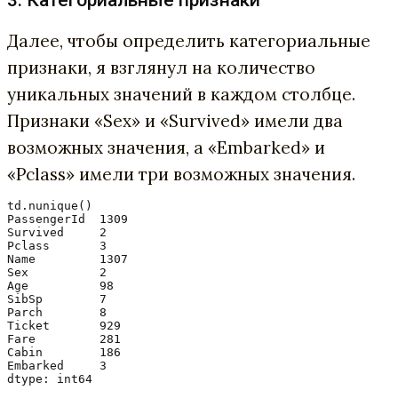
Далее, чтобы определить категориальные
признаки, я взглянул на количество
уникальных значений в каждом столбце.
Признаки «Sex» и «Survived» имели два
возможных значения, а «Embarked» и
«Pclass» имели три возможных значения.
td.nunique()

PassengerId  1309

Survived     2

Pclass       3

Name         1307

Sex          2

Age          98

SibSp        7

Parch        8

Ticket       929

Fare         281

Cabin        186

Embarked     3

dtype: int64