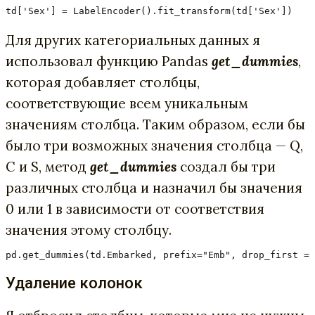
td['Sex'] = LabelEncoder().fit_transform(td['Sex'])
Для других категориальных данных я
использовал функцию Pandas
get_dummies
,
которая добавляет столбцы,
соответствующие всем уникальным
значениям столбца. Таким образом, если бы
было три возможных значения столбца — Q,
C и S, метод
get_dummies
создал бы три
различных столбца и назначил бы значения
0 или 1 в зависимости от соответствия
значения этому столбцу.
pd.get_dummies(td.Embarked, prefix="Emb", drop_first = 
Удаление колонок