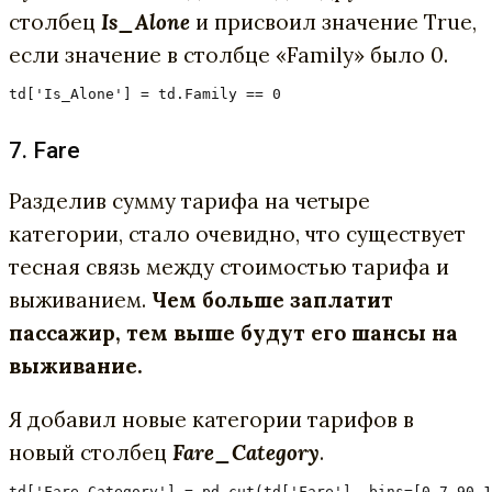
столбец
Is_Alone
и присвоил значение True,
если значение в столбце «Family» было 0.
td['Is_Alone'] = td.Family == 0
7. Fare
Разделив сумму тарифа на четыре
категории, стало очевидно, что существует
тесная связь между стоимостью тарифа и
выживанием.
Чем больше заплатит
пассажир, тем выше будут его шансы на
выживание.
Я добавил новые категории тарифов в
новый столбец
Fare_Category
.
td['Fare_Category'] = pd.cut(td['Fare'], bins=[0,7.90,1