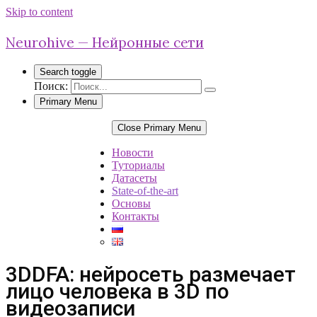
Skip to content
Neurohive — Нейронные сети
Search toggle
Поиск:
Primary Menu
Close Primary Menu
Новости
Туториалы
Датасеты
State-of-the-art
Основы
Контакты
3DDFA: нейросеть размечает
лицо человека в 3D по
видеозаписи