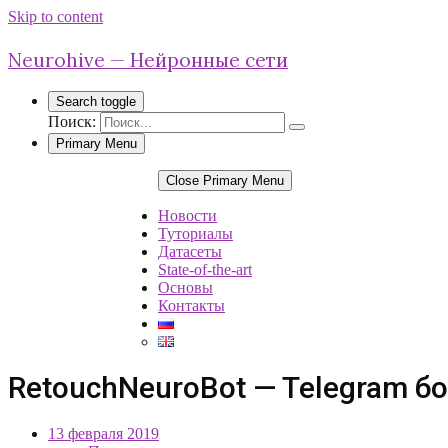
Skip to content
Neurohive — Нейронные сети
Search toggle
Поиск:
Primary Menu
Close Primary Menu
Новости
Туториалы
Датасеты
State-of-the-art
Основы
Контакты
RetouchNeuroBot — Telegram б
13 февраля 2019