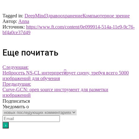
Tagged in:
DeepMind
Здравоохранение
Компьютерное зрение
Автор:
Anna
Источник:
https://www.ft.com/content/0e099914-514a-11e9-9c76-
bf4a0ce37d49
Еще почитать
Следующая:
Нейросеть NS-CL интерпретирует сцену, требуя всего 5000
изображений для обучения
Предыдущая:
Curve-GCN: open source инструмент для разметки
изображений
Подписаться
Уведомить о