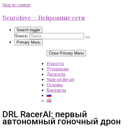
Skip to content
Neurohive — Нейронные сети
Search toggle
Поиск:
Primary Menu
Close Primary Menu
Новости
Туториалы
Датасеты
State-of-the-art
Основы
Контакты
DRL RacerAI: первый
автономный гоночный дрон