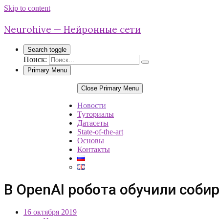
Skip to content
Neurohive — Нейронные сети
Search toggle
Поиск:
Primary Menu
Close Primary Menu
Новости
Туториалы
Датасеты
State-of-the-art
Основы
Контакты
В OpenAI робота обучили соби
16 октября 2019