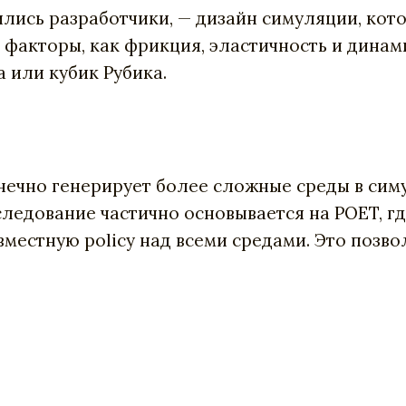
ились разработчики, — дизайн симуляции, кот
е факторы, как фрикция, эластичность и дина
а или кубик Рубика.
нечно генерирует более сложные среды в сим
следование частично основывается на POET, г
естную policy над всеми средами. Это позво