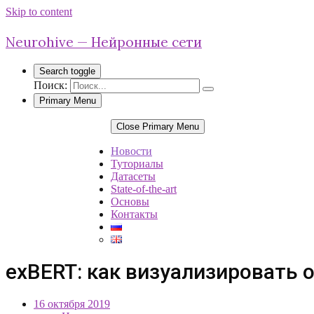
Skip to content
Neurohive — Нейронные сети
Search toggle
Поиск:
Primary Menu
Close Primary Menu
Новости
Туториалы
Датасеты
State-of-the-art
Основы
Контакты
exBERT: как визуализировать
16 октября 2019