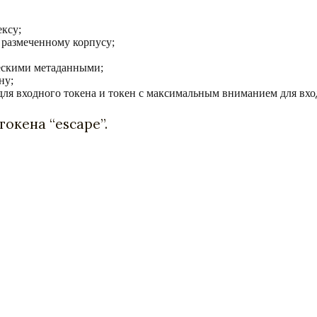
ксу;
о размеченному корпусу;
ческими метаданными;
ну;
для входного токена и токен с максимальным вниманием для вх
окена “escape”.