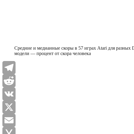
Средние и медианные скоры в 57 играх Atari для разных
модели — процент от скора человека
Telegram
Reddit
VK
X
Email