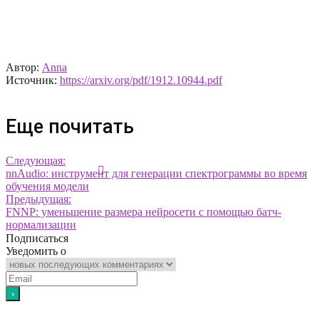
Автор:
Anna
Источник:
https://arxiv.org/pdf/1912.10944.pdf
Еще почитать
Следующая:
nnAudio: инструмент для генерации спектрограммы во время
обучения модели
Предыдущая:
FNNP: уменьшение размера нейросети с помощью батч-
нормализации
Подписаться
Уведомить о