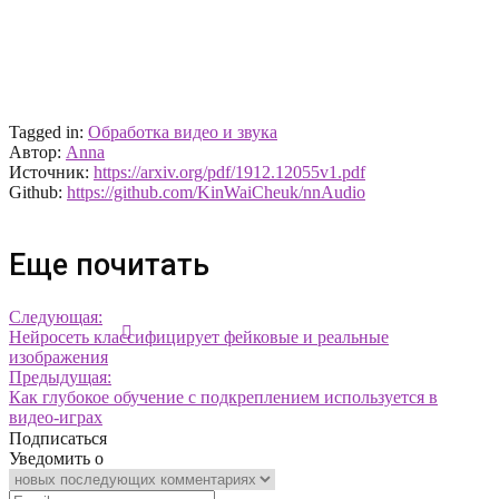
Tagged in:
Обработка видео и звука
Автор:
Anna
Источник:
https://arxiv.org/pdf/1912.12055v1.pdf
Github:
https://github.com/KinWaiCheuk/nnAudio
Еще почитать
Следующая:
Нейросеть классифицирует фейковые и реальные
изображения
Предыдущая:
Как глубокое обучение с подкреплением используется в
видео-играх
Подписаться
Уведомить о