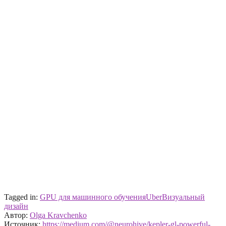
Tagged in:
GPU для машинного обучения
Uber
Визуальный
дизайн
Автор:
Olga Kravchenko
Источник:
https://medium.com/@neurohive/kepler-gl-powerful-