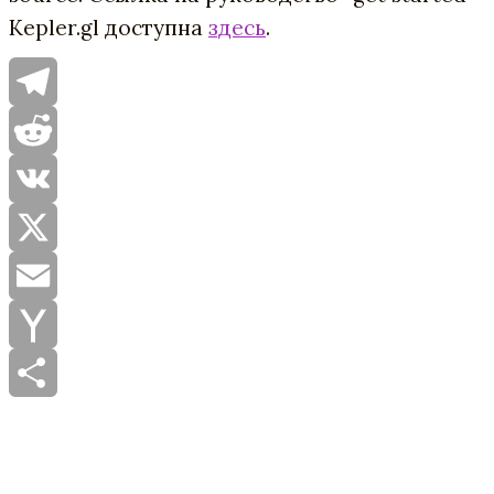
Kepler.gl доступна
здесь
.
Telegram
Reddit
VK
X
Email
Yahoo
Mail
Отправить