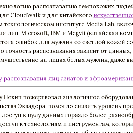
ехнологию
распознаванию
темнокожих
люде
для
CloudWalk
и
для
китайского
искусственно
м
технологическом
институте
Media
Lab
, вкл
ия
лиц
:
Microsoft
,
IBM
и
Megvii
(
китайская
ком
стота
ошибок
для
мужчин
со
светлой
кожей
с
то
точность
распознавания
зависит
от
данных
,
имущественно
на
лицах
белых
мужчин
,
даже
вн
у распознавания лиц азиатов и афроамерикан
у
Пекин
пожертвовал
аналогичное
оборудова
льства
Эквадора
,
помогло
снизить
уровень
пре
ь
доступ
к
пулу
данных
гораздо
более
разнооб
доступ
к
технологиям
и
инструментам
,
которы
авительственного
контроля,
обычные граждан