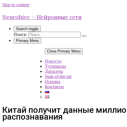
Skip to content
Neurohive — Нейронные сети
Search toggle
Поиск:
Primary Menu
Close Primary Menu
Новости
Туториалы
Датасеты
State-of-the-art
Основы
Контакты
Китай получит данные миллио
распознавания