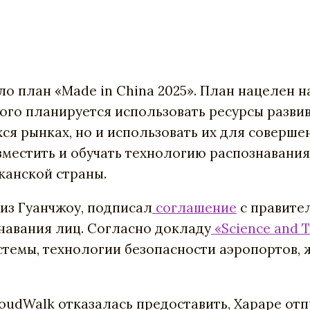
ло план «Made in China 2025». План нацелен н
ого планируется использовать ресурсы развив
я рынках, но и использовать их для соверше
зместить и обучать технологию распознавания
канской страны.
 из Гуанчжоу, подписал
соглашение
с правите
навания лиц. Согласно докладу
«Science and T
темы, технологии безопасности аэропортов, ж
oudWalk
отказалась
предоставить
,
Хараре
отп