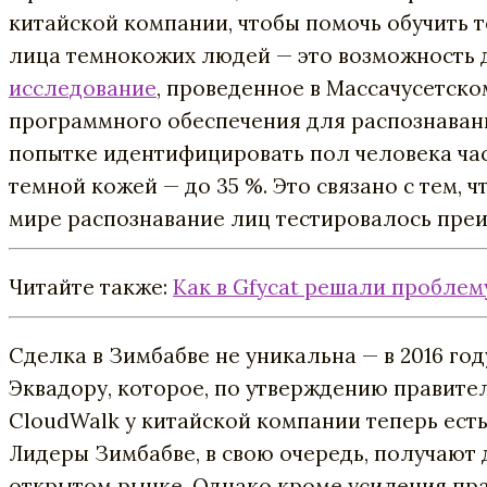
китайской
компании
,
чтобы
помочь
обучить
т
лица темнокожих людей
—
это
возможность
исследование
,
проведенное
в
Массачусетско
программного
обеспечения
для
распознаван
попытке
идентифицировать
пол
человека
ча
темной
кожей
—
до
35
%
.
Это
связано
с
тем
,
ч
мире
распознавание
лиц
тестировалось
пре
Читайте также:
Как в Gfycat решали проблем
Сделка
в
Зимбабве
не
уникальна
—
в
2016
год
Эквадору
,
которое
,
по
утверждению
правите
CloudWalk
у
китайской
компании
теперь
ест
Лидеры
Зимбабве
,
в
свою
очередь
,
получают
открытом
рынке
.
Однако
кроме
усиления
пр