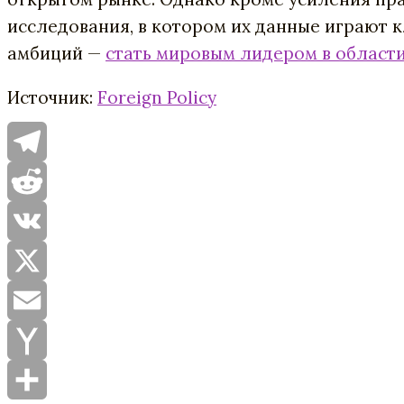
исследования
,
в
котором
их
данные
играют
к
амбиций
—
стать
мировым
лидером
в
област
Источник:
Foreign Policy
Telegram
Reddit
VK
X
Email
Yahoo