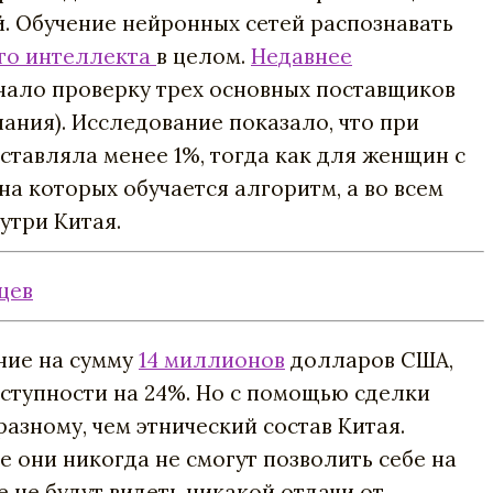
й
.
Обучение
нейронных сетей распознавать
го интеллекта
в
целом
.
Недавнее
ючало проверку
трех
основных
поставщиков
пания
).
Исследование
показало
,
что
при
оставляла
менее
1%
,
тогда
как
для
женщин
с
на
которых
обучается алгоритм
, а
во
всем
утри
Китая
.
цев
ние
на
сумму
14
миллионов
долларов
США
,
ступности
на
24
%
.
Но
с
помощью
сделки
разному
,
чем
этнический
состав
Китая
.
е
они
никогда
не
смогут
позволить
себе
на
е
не
будут
видеть
никакой
отдачи
от