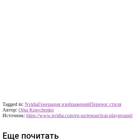
Tagged in:
Nvidia
Генерация изображений
Перенос стиля
Автор:
Olga Kravchenko
Источник:
https://www.nvidia.com/en-us/research/ai-playground/
Еще почитать