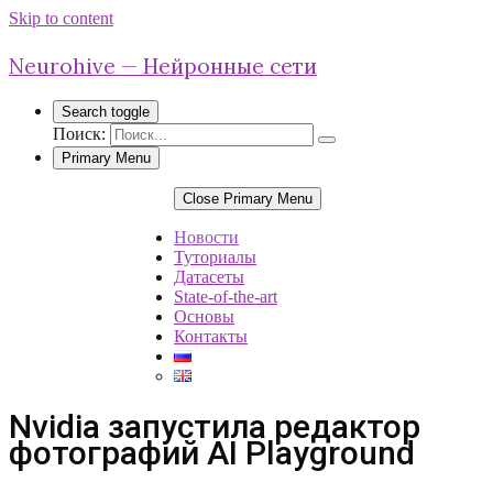
Skip to content
Neurohive — Нейронные сети
Search toggle
Поиск:
Primary Menu
Close Primary Menu
Новости
Туториалы
Датасеты
State-of-the-art
Основы
Контакты
Nvidia запустила редактор
фотографий AI Playground