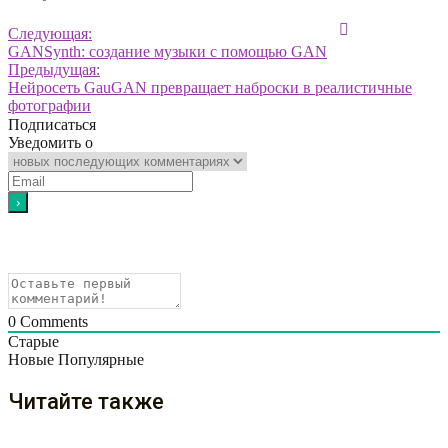
Следующая:
GANSynth: создание музыки с помощью GAN
Предыдущая:
Нейросеть GauGAN превращает наброски в реалистичные
фотографии
Подписаться
Уведомить о
0
Comments
Старые
Новые
Популярные
Читайте также