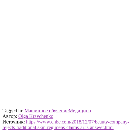
Tagged in:
Машинное обучение
Медицина
Автор:
Olga Kravchenko
Источник:
https://www.cnbc.com/2018/12/07/beauty-company-
rejects-traditional-skin-regimens-claims-ai-is-answer.html