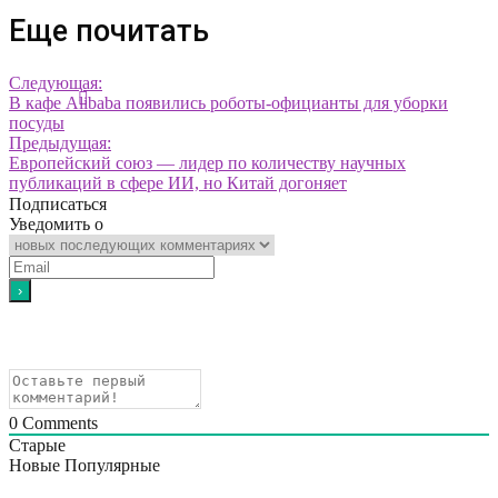
Еще почитать
Следующая:
В кафе Alibaba появились роботы-официанты для уборки
посуды
Предыдущая:
Европейский союз — лидер по количеству научных
публикаций в сфере ИИ, но Китай догоняет
Подписаться
Уведомить о
0
Comments
Старые
Новые
Популярные