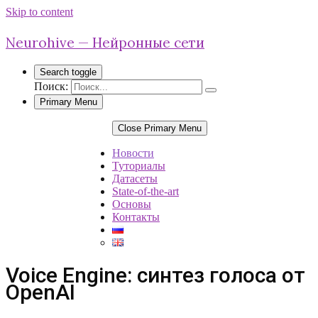
Skip to content
Neurohive — Нейронные сети
Search toggle
Поиск:
Primary Menu
Close Primary Menu
Новости
Туториалы
Датасеты
State-of-the-art
Основы
Контакты
Voice Engine: синтез голоса от
OpenAI