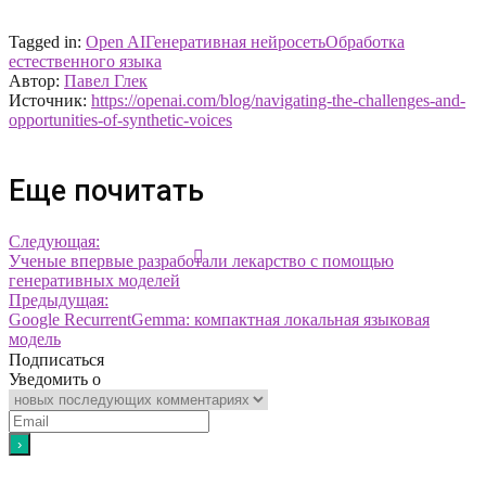
Tagged in:
Open AI
Генеративная нейросеть
Обработка
естественного языка
Автор:
Павел Глек
Источник:
https://openai.com/blog/navigating-the-challenges-and-
opportunities-of-synthetic-voices
Еще почитать
Следующая:
Ученые впервые разработали лекарство с помощью
генеративных моделей
Предыдущая:
Google RecurrentGemma: компактная локальная языковая
модель
Подписаться
Уведомить о