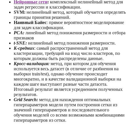
Нейронные сети
:
комплексный нелинейный метод для
задач регрессии и классификации.
SVM:
нелинейный метод, который обучается определять
границы принятия решений.
Наивный Байес
: прямое вероятностное моделирование
для задач классификации.
PCA:
линейный метод понижения размерности и отбора
признаков
t-SNE:
нелинейный метод понижения размерности.
K-средних
: самый распространенный метод для
кластеризации, требущий на вход число кластеров, по
которым должны быть распределены данные.
Кросс-валидация:
метод, при котором для обучения
используется весь датасет (в отличие от разбиения на
выборки train/test), однако обучение происходит
многократно, и в качестве валидационной выборки на
каждом шаге выступают разные части датасета.
Итоговый результат является усреднением полученных
результатов.
Grid Search:
метод для нахождения оптимальных
гиперпараметров модели путем построения сетки из
значений гиперпараметров и последовательного
обучения моделей со всеми возможными комбинациями
гиперпараметров из сетки.