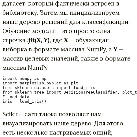
датасет, который фактически встроен в
библиотеку. Затем мы инициализируем
наше дерево решений для классификации.
Обучение модели — это просто одна
строчка
.fit(X, Y),
где
X
— обучающая
выборка в формате массива NumPy, а
Y
—
массив целевых значений, также в формате
массива NumPy.
import numpy as np

import matplotlib.pyplot as plt

from sklearn.datasets import load_iris

from sklearn.tree import DecisionTreeClassifier, plot_t
# Load data

iris = load_iris()
Scikit-Learn также позволяет нам
визуализировать наше дерево. Для этого
есть несколько настриваемых опций,