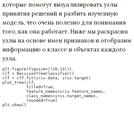
которые помогут визуализировать узлы
принятия решений и разбить изученную
модель, что очень полезно для понимания
того, как она работает. Ниже мы раскрасим
узлы на основе имен признаков и отобразим
информацию о классе и объектах каждого
узла.
plt.figure(figsize=((20,13)))

clf = DecisionTreeClassifier()

clf = clf.fit(iris.data, iris.target)

plot_tree(clf, 

          filled=True, 

          feature_names=iris.feature_names, 

          class_names=iris.target_names, 

          rounded=True)

plt.show()