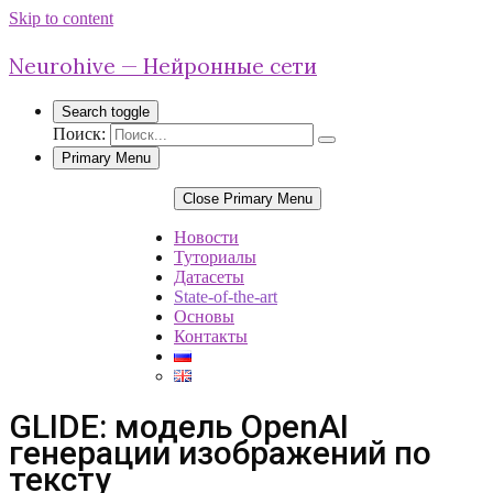
Skip to content
Neurohive — Нейронные сети
Search toggle
Поиск:
Primary Menu
Close Primary Menu
Новости
Туториалы
Датасеты
State-of-the-art
Основы
Контакты
GLIDE: модель OpenAI
генерации изображений по
тексту