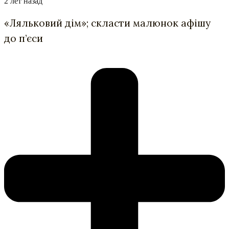
2 лет назад
«Ляльковий дім»; скласти малюнок афішу
до п’єси