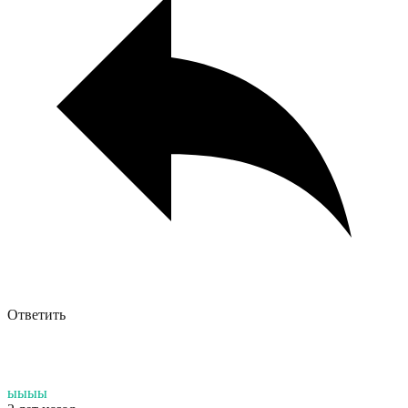
Ответить
ыыыы