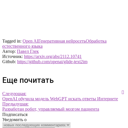
Tagged in:
Open AI
Генеративная нейросеть
Обработка
естественного языка
Автор:
Павел Глек
Источник:
https://arxiv.org/abs/2112.10741
Github:
https://github.com/openai/glide-text2im
Еще почитать
Следующая:
OpenAI обучила модель WebGPT искать ответы Интернете
Предыдущая:
Разработан робот, управляемый мозгом пациента
Подписаться
Уведомить о