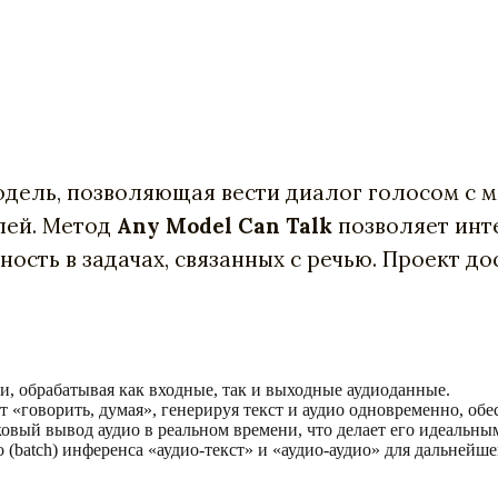
одель, позволяющая вести диалог голосом с 
лей. Метод
Any Model Can Talk
позволяет инт
ость в задачах, связанных с речью. Проект д
ки, обрабатывая как входные, так и выходные аудиоданные.
т «говорить, думая», генерируя текст и аудио одновременно, обе
ковый вывод аудио в реальном времени, что делает его идеальн
 (batch) инференса «аудио-текст» и «аудио-аудио» для дальней