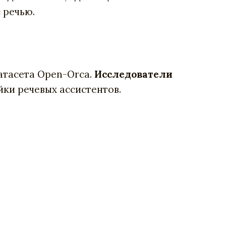
 речью.
датасета Open-Orca.
Исследователи
йки речевых ассистентов.