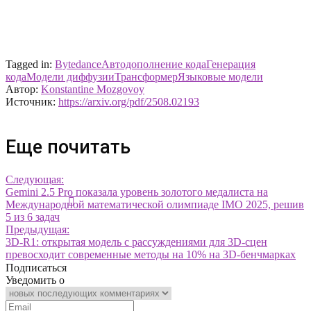
Tagged in:
Bytedance
Автодополнение кода
Генерация
кода
Модели диффузии
Трансформер
Языковые модели
Автор:
Konstantine Mozgovoy
Источник:
https://arxiv.org/pdf/2508.02193
Еще почитать
Следующая:
Gemini 2.5 Pro показала уровень золотого медалиста на
Международной математической олимпиаде IMO 2025, решив
5 из 6 задач
Предыдущая:
3D-R1: открытая модель с рассуждениями для 3D-сцен
превосходит современные методы на 10% на 3D-бенчмарках
Подписаться
Уведомить о