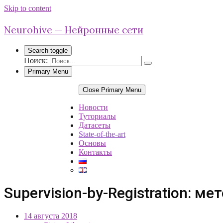
Skip to content
Neurohive — Нейронные сети
Search toggle
Поиск:
Primary Menu
Close Primary Menu
Новости
Туториалы
Датасеты
State-of-the-art
Основы
Контакты
Supervision-by-Registration: 
14 августа 2018