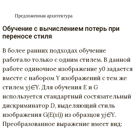
Предложенная архитектура
Обучение с вычислением потерь при
переносе стиля
В более ранних подходах обучение
работало только с одним стилем. В данной
работе одиночное изображение
y0
задается
вместе с набором
Y
изображений с тем же
стилем
yj
∈Y
. Для обучения
E
и
G
используется стандартный состязательный
дискриминатор
D
, выделяющий стиль
изображения
G(E(xi))
из образцов
yj
∈Y
.
Преобразованное выражение имеет вид: