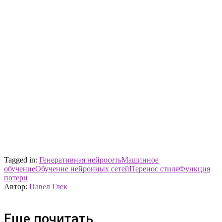
Tagged in:
Генеративная нейросеть
Машинное
обучение
Обучение нейронных сетей
Перенос стиля
Функция
потери
Автор:
Павел Глек
Еще почитать