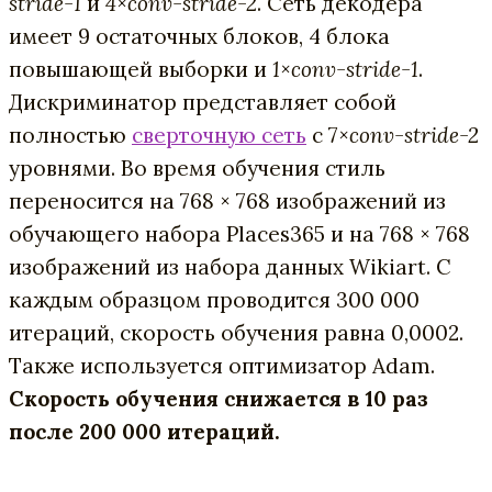
stride-1
и
4×conv-stride-2
. Сеть декодера
имеет 9 остаточных блоков, 4 блока
повышающей выборки и
1×conv-stride-1
.
Дискриминатор представляет собой
полностью
сверточную сеть
с 7
×conv-stride-2
уровнями. Во время обучения стиль
переносится на 768 × 768 изображений из
обучающего набора Places365 и на 768 × 768
изображений из набора данных Wikiart. С
каждым образцом проводится 300 000
итераций, скорость обучения равна 0,0002.
Также используется оптимизатор Adam.
Скорость обучения снижается в 10 раз
после 200 000 итераций.