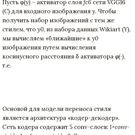
Пусть φ(y) – активатор слоя
fc6
сети VGG16
(
C
) для входного изображения
y
. Чтобы
получить набор изображений с тем же
стилем, что
y0
, из набора данных Wikiart (
Y
),
мы вычисляем «ближайшие» к
y0
изображения путем вычисления
косинусного расстояния δ активатора
φ(·)
,
т.е.
Основой для модели переноса стиля
является архитектура «кодер-декодер».
Сеть кодера содержит 5 conv-слоев:
1×conv-