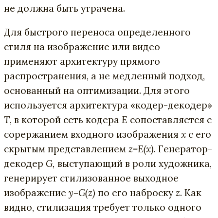
не должна быть утрачена.
Для быстрого переноса определенного
стиля на изображение или видео
применяют архитектуру прямого
распространения, а не медленный подход,
основанный на оптимизации. Для этого
используется архитектура «кодер-декодер»
T
, в которой сеть кодера
E
сопоставляется с
сорержанием входного изображения
x
с его
скрытым представлением
z=E(x)
. Генератор-
декодер
G,
выступающий в роли художника,
генерирует стилизованное выходное
изображение
y=G(z)
по его наброску
z
. Как
видно, стилизация требует только одного