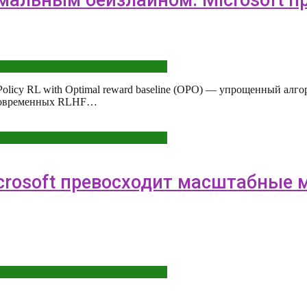
-Policy RL with Optimal reward baseline (OPO) — упрощенный ал
 современных RLHF…
Microsoft превосходит масштабные