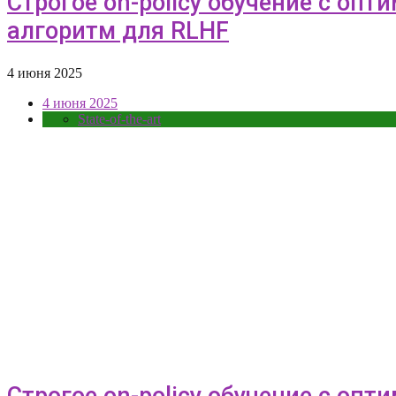
Строгое on-policy обучение с оп
алгоритм для RLHF
4 июня 2025
4 июня 2025
State-of-the-art
Строгое on-policy обучение с оп