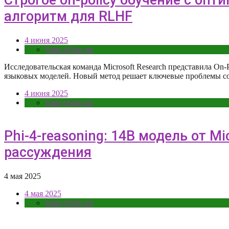
алгоритм для RLHF
4 июня 2025
State-of-the-art
Исследовательская команда Microsoft Research представила On
языковых моделей. Новый метод решает ключевые проблемы
4 июня 2025
State-of-the-art
Phi-4-reasoning: 14B модель от 
рассуждения
4 мая 2025
4 мая 2025
State-of-the-art