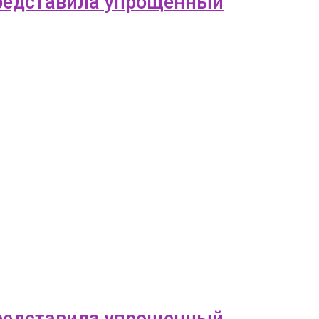
 представила упрощенный
 представила упрощенный