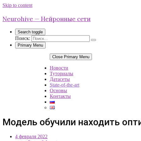
Skip to content
Neurohive — Нейронные сети
Search toggle
Поиск:
Primary Menu
Close Primary Menu
Новости
Туториалы
Датасеты
State-of-the-art
Основы
Контакты
Модель обучили находить опт
4 февраля 2022