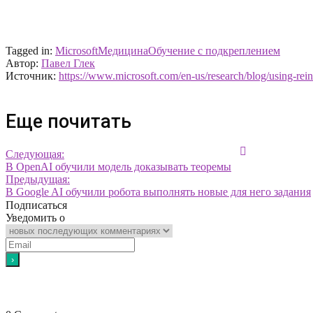
Tagged in:
Microsoft
Медицина
Обучение с подкреплением
Автор:
Павел Глек
Источник:
https://www.microsoft.com/en-us/research/blog/using-reinf
Еще почитать
Следующая:
В OpenAI обучили модель доказывать теоремы
Предыдущая:
В Google AI обучили робота выполнять новые для него задания
Подписаться
Уведомить о