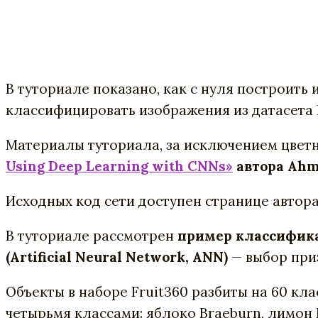
В туториале показано, как с нуля построить
классифицировать изображения из датасета F
Материалы туториала, за исключением цветны
Using Deep Learning with CNNs»
автора Ahm
Исходных код сети доступен странице автор
В туториале рассмотрен
пример классифика
(Artificial Neural Network, ANN)
— выбор при
Объекты в наборе Fruit360 разбиты на 60 клас
четырьмя классами: яблоко Braeburn, лимон 