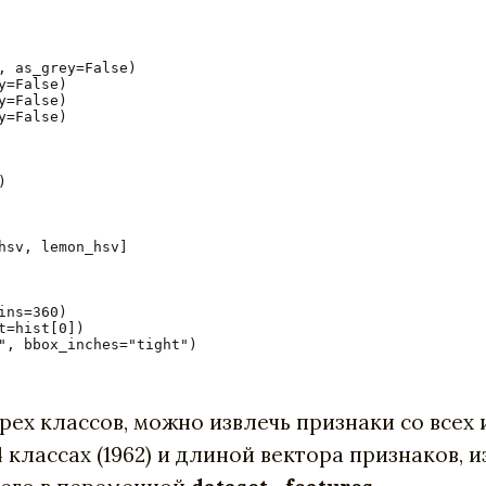
 as_grey=False)

=False)

=False)

=False)



sv, lemon_hsv]

ns=360)

=hist[0])

", bbox_inches="tight")

ырех классов, можно извлечь признаки со все
4 классах (1962) и длиной вектора признаков, 