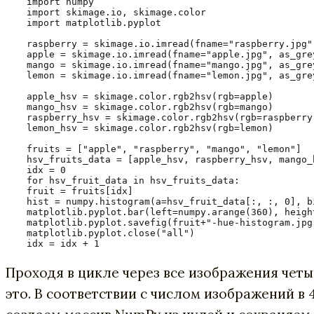
import numpy

import skimage.io, skimage.color

import matplotlib.pyplot

raspberry = skimage.io.imread(fname="raspberry.jpg",
apple = skimage.io.imread(fname="apple.jpg", as_grey
mango = skimage.io.imread(fname="mango.jpg", as_grey
lemon = skimage.io.imread(fname="lemon.jpg", as_grey
apple_hsv = skimage.color.rgb2hsv(rgb=apple)

mango_hsv = skimage.color.rgb2hsv(rgb=mango)

raspberry_hsv = skimage.color.rgb2hsv(rgb=raspberry)
lemon_hsv = skimage.color.rgb2hsv(rgb=lemon)

fruits = ["apple", "raspberry", "mango", "lemon"]

hsv_fruits_data = [apple_hsv, raspberry_hsv, mango_h
idx = 0

for hsv_fruit_data in hsv_fruits_data:

fruit = fruits[idx]

hist = numpy.histogram(a=hsv_fruit_data[:, :, 0], bi
matplotlib.pyplot.bar(left=numpy.arange(360), height
matplotlib.pyplot.savefig(fruit+"-hue-histogram.jpg
matplotlib.pyplot.close("all")

idx = idx + 1
Проходя в цикле через все изображения чет
это. В соответствии с числом изображений в 