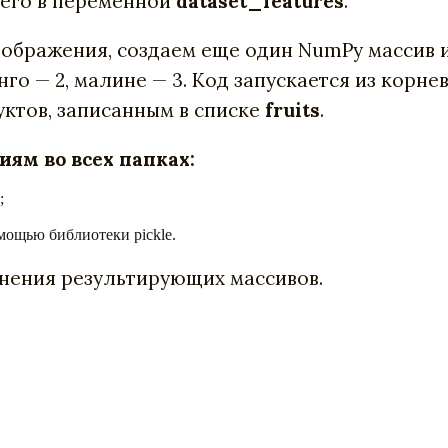
 его в переменной
dataset_features
.
зображения, создаем еще один NumPy массив 
анго — 2, малине — 3. Код запускается из корн
ктов, записанным в списке
fruits
.
иям во всех папках:
;
мощью библиотеки pickle.
нения результирующих массивов.