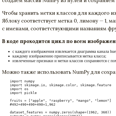
создаем массив NumPy из нулей и сохраняем
Чтобы хранить метки классов для каждого и
Яблоку соответствует метка 0, лимону — 1, м
с именами, соответствующими названиям фру
В коде проходится цикл по всем изображен
с каждого изображения извлекается диаграмма канала hue
каждому изображению приписывается метка класса;
извлеченные признаки и метки классов сохраняются с по
Можно также использовать NumPy для сохра
import numpy

import skimage.io, skimage.color, skimage.feature

import os

import pickle

fruits = ["apple", "raspberry", "mango", "lemon"]

#492+490+490+490=1,962

dataset_features = numpy.zeros(shape=(1962, 360))
