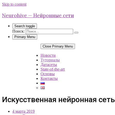
Skip to content
Neurohive — Нейронные сети
Search toggle
Поиск:
Primary Menu
Close Primary Menu
Новости
Туториалы
Датасеты
State-of-the-art
Основы
Контакты
Искусственная нейронная сеть
4 марта 2019