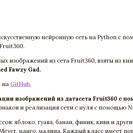
 искусственную нейронную сеть на Python с п
ruit360.
х изображений из сета Fruit360, взяты из кн
ed Fawzy Gad.
а на
GitHub.
ции изображений из датасета Fruit360 с п
знаков и реализация сети с нуля с помощью N
сов: яблоко, гуава, банан, финик, киви и друг
Meyer, манго, малина. Каждый класс имеет по