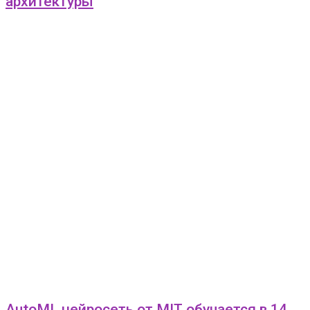
архитектуры
AutoML нейросеть от MIT обучается в 14