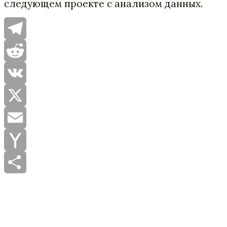
следующем проекте с анализом данных.
Telegram
Reddit
VK
X
Email
Yahoo
Mail
Отправить