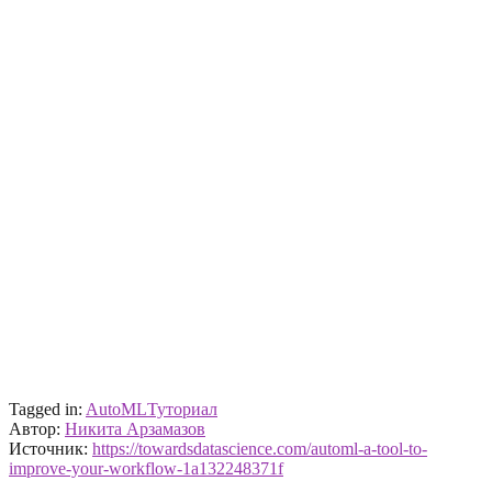
Tagged in:
AutoML
Туториал
Автор:
Никита Арзамазов
Источник:
https://towardsdatascience.com/automl-a-tool-to-
improve-your-workflow-1a132248371f