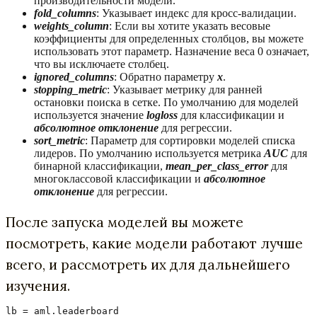
производительности модели.
fold_columns
: Указывает индекс для кросс-валидации.
weights_column
: Если вы хотите указать весовые
коэффициенты для определенных столбцов, вы можете
использовать этот параметр. Назначение веса 0 означает,
что вы исключаете столбец.
ignored_columns
: Обратно параметру
x
.
stopping_metric
: Указывает метрику для ранней
остановки поиска в сетке. По умолчанию для моделей
используется значение
logloss
для классификации и
абсолютное отклонение
для регрессии.
sort_metric
: Параметр для сортировки моделей списка
лидеров. По умолчанию используется метрика
AUC
для
бинарной классификации,
mean_per_class_error
для
многоклассовой классификации и
абсолютное
отклонение
для регрессии.
После запуска моделей вы можете
посмотреть, какие модели работают лучше
всего, и рассмотреть их для дальнейшего
изучения.
lb = aml.leaderboard
