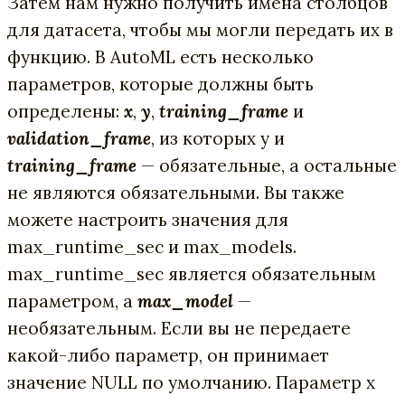
Затем нам нужно получить имена столбцов
для датасета, чтобы мы могли передать их в
функцию. В AutoML есть несколько
параметров, которые должны быть
определены:
x
,
y
,
training_frame
и
validation_frame
, из которых y и
training_frame
— обязательные, а остальные
не являются обязательными. Вы также
можете настроить значения для
max_runtime_sec и max_models.
max_runtime_sec является обязательным
параметром, а
max_model
—
необязательным. Если вы не передаете
какой-либо параметр, он принимает
значение NULL по умолчанию. Параметр x