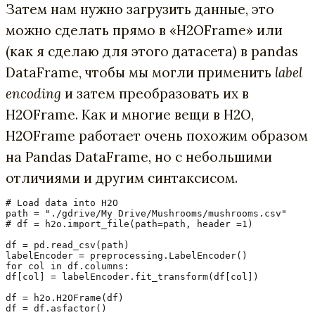
Затем нам нужно загрузить данные, это
можно сделать прямо в «H2OFrame» или
(как я сделаю для этого датасета) в pandas
DataFrame, чтобы мы могли применить
label
encoding
и затем преобразовать их в
H2OFrame. Как и многие вещи в H2O,
H2OFrame работает очень похожим образом
на Pandas DataFrame, но с небольшими
отличиями и другим синтаксисом.
# Load data into H2O

path = "./gdrive/My Drive/Mushrooms/mushrooms.csv"

# df = h2o.import_file(path=path, header =1)

df = pd.read_csv(path)

labelEncoder = preprocessing.LabelEncoder()

for col in df.columns:

df[col] = labelEncoder.fit_transform(df[col])

df = h2o.H2OFrame(df)

df = df.asfactor()