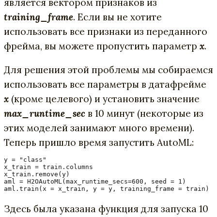
является вектором признаков из
training_frame
. Если вы не хотите
использовать все признаки из переданного
фрейма, вы можете пропустить параметр
x
.
Для решения этой проблемы мы собираемся
использовать все параметры в датафрейме
x
(кроме целевого) и установить значение
max_runtime_sec
в 10 минут (некоторые из
этих моделей занимают много времени).
Теперь пришло время запустить AutoML:
y = "class"

x_train = train.columns

x_train.remove(y)

aml = H2OAutoML(max_runtime_secs=600, seed = 1)

aml.train(x = x_train, y = y, training_frame = train)
Здесь была указана функция для запуска 10