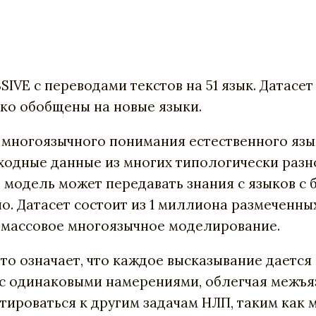
IVE с переводами текстов на 51 язык. Датасе
гко обобщены на новые языки.
 многоязычного понимания естественного язы
ходные данные из многих типологически разн
 модель может передавать знания с языков с
о. Датасет состоит из 1 миллиона размеченных
 массовое многоязычное моделирование.
то означает, что каждое высказывание дается 
 с одинаковыми намерениями, облегчая межъя
птироваться к другим задачам НЛП, таким ка