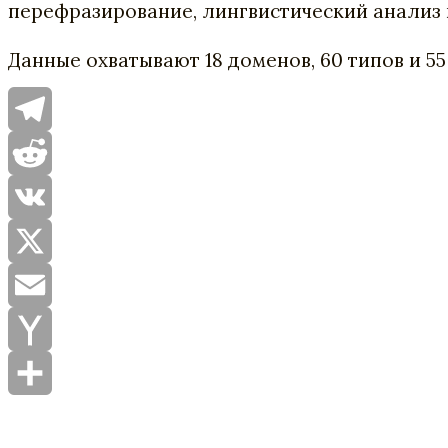
перефразирование, лингвистический анализ
Данные охватывают 18 доменов, 60 типов и 
Telegram
Reddit
VK
X
Email
Yahoo
Mail
Отправить