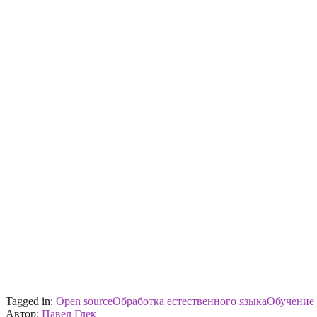
Tagged in:
Open source
Обработка естественного языка
Обучение
Автор:
Павел Глек