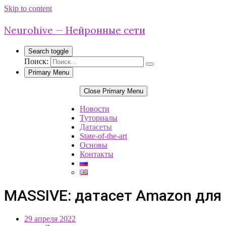
Skip to content
Neurohive — Нейронные сети
Search toggle
Поиск:
Primary Menu
Close Primary Menu
Новости
Туториалы
Датасеты
State-of-the-art
Основы
Контакты
MASSIVE: датасет Amazon для
29 апреля 2022