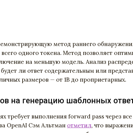
демонстрирующую метод раннего обнаружения 
всего одного токена. Метод позволяет оптим
лючение на меньшую модель. Анализ распреде
, будет ли ответ содержательным или предста
личных размеров — от 1B до проприетарных.
ов на генерацию шаблонных отве
х требует выполнения forward pass через все
ава OpenAI Сэм Альтман
отметил
, что выражен