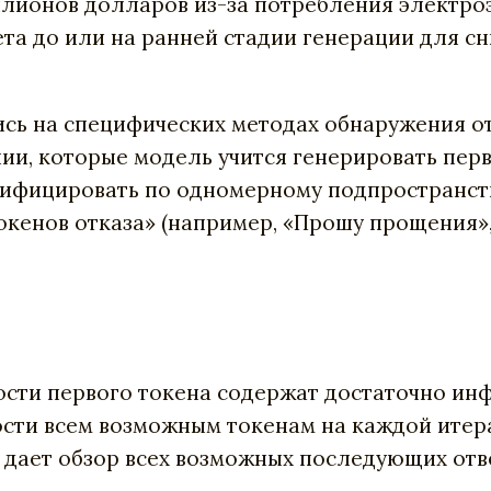
лионов долларов из-за потребления электро
ета до или на ранней стадии генерации для с
 на специфических методах обнаружения отка
ии, которые модель учится генерировать пе
сифицировать по одномерному подпространств
енов отказа» (например, «Прошу прощения», «
ности первого токена содержат достаточно и
сти всем возможным токенам на каждой итера
 дает обзор всех возможных последующих отв