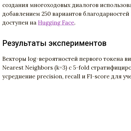
создания многоходовых диалогов использова
добавлением 250 вариантов благодарностей 
доступен на
Hugging Face
.
Результаты экспериментов
Векторы log-вероятностей первого токена в
Nearest Neighbors (k=3) с 5-fold стратифици
усреднение precision, recall и F1-score для у