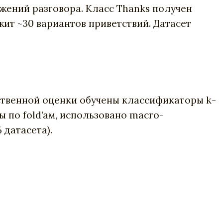
жений разговора. Класс Thanks получен
ит ~30 вариантов приветствий. Датасет
ственной оценки обучены классификаторы k-
ы по fold’ам, использовано macro-
 датасета).