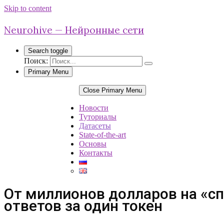
Skip to content
Neurohive — Нейронные сети
Search toggle
Поиск:
Primary Menu
Close Primary Menu
Новости
Туториалы
Датасеты
State-of-the-art
Основы
Контакты
От миллионов долларов на «с
ответов за один токен