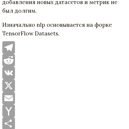
добавления новых датасетов и метрик не
был долгим.
Изначально nlp основывается на форке
TensorFlow Datasets.
Telegram
Reddit
VK
X
Email
Yahoo