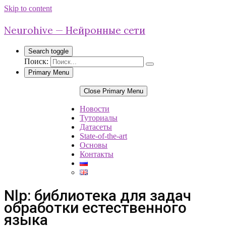
Skip to content
Neurohive — Нейронные сети
Search toggle
Поиск:
Primary Menu
Close Primary Menu
Новости
Туториалы
Датасеты
State-of-the-art
Основы
Контакты
Nlp: библиотека для задач
обработки естественного
языка