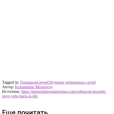
Tagged in:
Генерация речи
Обучение нейронных сетей
Автор:
Konstantine Mozgovoy
Источник:
https://interestingengineering.com/culture/ai-brought-
steve-jobs-back-to-life
Еще почитать