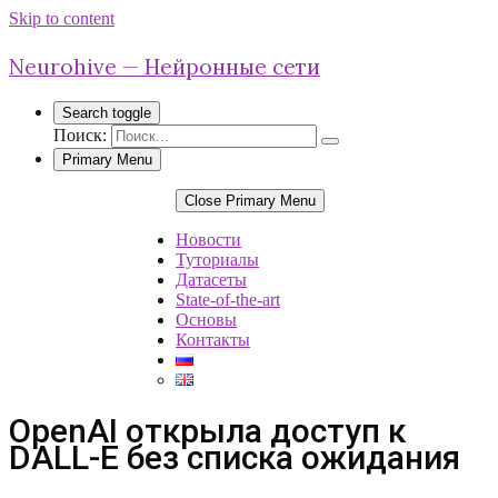
Skip to content
Neurohive — Нейронные сети
Search toggle
Поиск:
Primary Menu
Close Primary Menu
Новости
Туториалы
Датасеты
State-of-the-art
Основы
Контакты
OpenAI открыла доступ к
DALL-E без списка ожидания