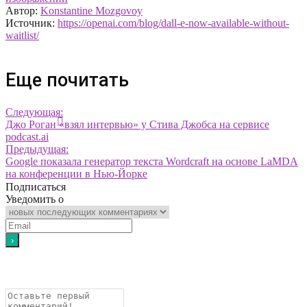
Автор:
Konstantine Mozgovoy
Источник:
https://openai.com/blog/dall-e-now-available-without-
waitlist/
Еще почитать
Следующая:
Джо Роган «взял интервью» у Стива Джобса на сервисе
podcast.ai
Предыдущая:
Google показала генератор текста Wordcraft на основе LaMDA
на конференции в Нью-Йорке
Подписаться
Уведомить о