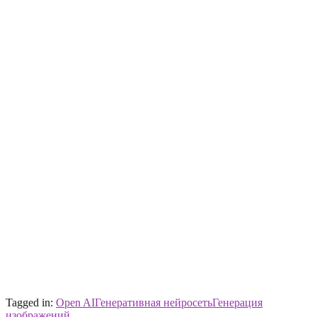
Tagged in:
Open AI
Генеративная нейросеть
Генерация
изображений