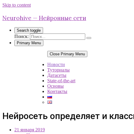
Skip to content
Neurohive — Нейронные сети
Search toggle
Поиск:
Primary Menu
Close Primary Menu
Новости
Туториалы
Датасеты
State-of-the-art
Основы
Контакты
Нейросеть определяет и клас
21 января 2019