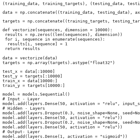
(training_data, training_targets), (testing_data, testi
data = np.concatenate((training_data, testing_data), ax
targets = np.concatenate((training_targets, testing_tar
def vectorize(sequences, dimension = 10000):

 results = np.zeros((len(sequences), dimension))

 for i, sequence in enumerate(sequences):

  results[i, sequence] = 1

 return results

data = vectorize(data)

targets = np.array(targets).astype("float32")
test_x = data[:10000]

test_y = targets[:10000]

train_x = data[10000:]

train_y = targets[10000:]
model = models.Sequential()

# Input - Layer

model.add(layers.Dense(50, activation = "relu", input_s
# Hidden - Layers

model.add(layers.Dropout(0.3, noise_shape=None, seed=No
model.add(layers.Dense(50, activation = "relu"))

model.add(layers.Dropout(0.2, noise_shape=None, seed=No
model.add(layers.Dense(50, activation = "relu"))

# Output- Layer

model.add(layers.Dense(1, activation = "sigmoid"))
