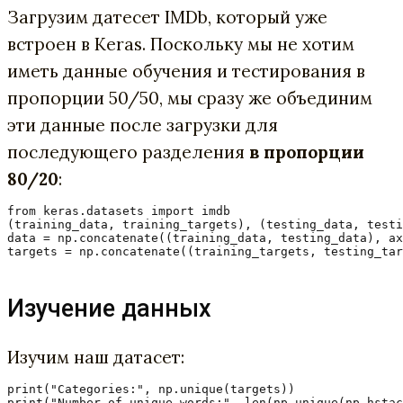
Загрузим датесет IMDb, который уже
встроен в Keras. Поскольку мы не хотим
иметь данные обучения и тестирования в
пропорции 50/50, мы сразу же объединим
эти данные после загрузки для
последующего разделения
в пропорции
80/20
:
from keras.datasets import imdb

(training_data, training_targets), (testing_data, testi
data = np.concatenate((training_data, testing_data), ax
targets = np.concatenate((training_targets, testing_tar
Изучение данных
Изучим наш датасет:
print("Categories:", np.unique(targets))
