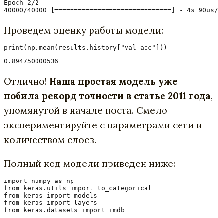
Epoch 2/2

40000/40000 [==============================] - 4s 90us/
Проведем оценку работы модели:
0.894750000536
Отлично!
Наша простая модель уже
побила рекорд точности в статье 2011 года
,
упомянутой в начале поста. Смело
экспериментируйте с параметрами сети и
количеством слоев.
Полный код модели приведен ниже:
import numpy as np

from keras.utils import to_categorical

from keras import models

from keras import layers

from keras.datasets import imdb