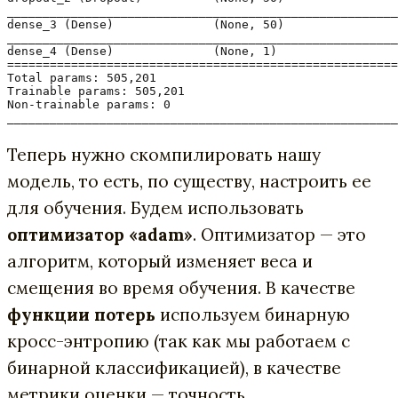
_______________________________________________________
dense_3 (Dense)              (None, 50)                
_______________________________________________________
dense_4 (Dense)              (None, 1)                 
=======================================================
Total params: 505,201

Trainable params: 505,201

Non-trainable params: 0

_______________________________________________________
Теперь нужно скомпилировать нашу
модель, то есть, по существу, настроить ее
для обучения. Будем использовать
оптимизатор «adam»
. Оптимизатор — это
алгоритм, который изменяет веса и
смещения во время обучения. В качестве
функции потерь
используем бинарную
кросс-энтропию (так как мы работаем с
бинарной классификацией), в качестве
метрики оценки — точность.