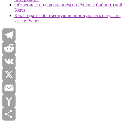
Обучение с подкреплением на Python с библиотекой
Keras
Как создать собственную нейронную сеть с нуля на
языке Python
Telegram
Reddit
VK
X
Email
Yahoo
Mail
Отправить