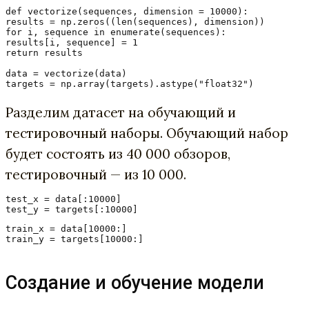
def vectorize(sequences, dimension = 10000):

results = np.zeros((len(sequences), dimension))

for i, sequence in enumerate(sequences):

results[i, sequence] = 1

return results

data = vectorize(data)

targets = np.array(targets).astype("float32")
Разделим датасет на обучающий и
тестировочный наборы. Обучающий набор
будет состоять из 40 000 обзоров,
тестировочный — из 10 000.
test_x = data[:10000]

test_y = targets[:10000]
train_x = data[10000:]

train_y = targets[10000:]
Создание и обучение модели