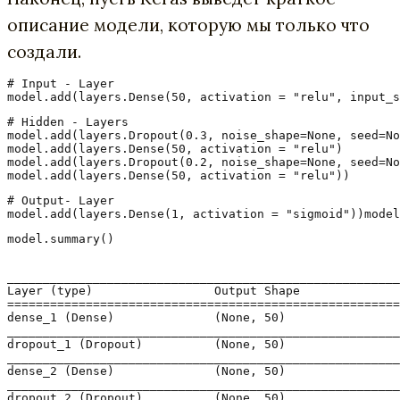
описание модели, которую мы только что
создали.
# Input - Layer

model.add(layers.Dense(50, activation = "relu", input_s
# Hidden - Layers

model.add(layers.Dropout(0.3, noise_shape=None, seed=No
model.add(layers.Dense(50, activation = "relu")

model.add(layers.Dropout(0.2, noise_shape=None, seed=No
model.add(layers.Dense(50, activation = "relu"))
# Output- Layer

model.add(layers.Dense(1, activation = "sigmoid"))model
model.summary()

_______________________________________________________
Layer (type)                 Output Shape              
=======================================================
dense_1 (Dense)              (None, 50)                
_______________________________________________________
dropout_1 (Dropout)          (None, 50)                
_______________________________________________________
dense_2 (Dense)              (None, 50)                
_______________________________________________________
dropout_2 (Dropout)          (None, 50)                