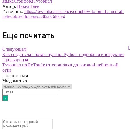
языка
Стэнфорд
Туториал
Автор:
Павел Глек
Источник:
https://towardsdatascience.com/how-to-build-a-neural-
network-with-keras-e8faa33d0ae4
Еще почитать
Следующая:
Как создать чат-бота с нуля на Python: подробная инструкция
Предыдущая:
Туториал по PyTorch: от установки до готовой нейронной
сети
Подписаться
Уведомить о