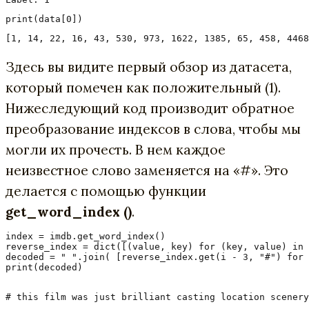
[1, 14, 22, 16, 43, 530, 973, 1622, 1385, 65, 458, 4468
Здесь вы видите первый обзор из датасета,
который помечен как положительный (1).
Нижеследующий код производит обратное
преобразование индексов в слова, чтобы мы
могли их прочесть. В нем каждое
неизвестное слово заменяется на «#». Это
делается с помощью функции
get_word_index ()
.
index = imdb.get_word_index()

reverse_index = dict([(value, key) for (key, value) in 
decoded = " ".join( [reverse_index.get(i - 3, "#") for 
print(decoded) 

# this film was just brilliant casting location scenery