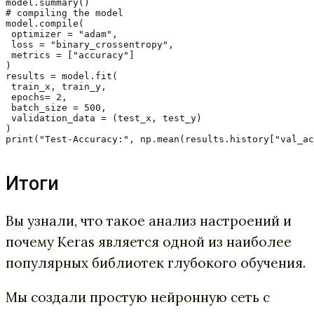
model.summary()

# compiling the model

model.compile(

 optimizer = "adam",

 loss = "binary_crossentropy",

 metrics = ["accuracy"]

)

results = model.fit(

 train_x, train_y,

 epochs= 2,

 batch_size = 500,

 validation_data = (test_x, test_y)

)

print("Test-Accuracy:", np.mean(results.history["val_ac
Итоги
Вы узнали, что такое анализ настроений и
почему Keras является одной из наиболее
популярных библиотек глубокого обучения.
Мы создали простую нейронную сеть с