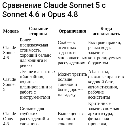
Сравнение Claude Sonnet 5 с
Sonnet 4.6 и Opus 4.8
Сильные
Когда
Модель
Ограничения
стороны
использовать
Более
Слабее в
Быстрые правки,
предсказуемая
Claude
агентных
ревью кода,
стоимость,
Sonnet
задачах и
задачи с
хороший баланс
4.6
многошаговых
контролируемым
для кодинга и
рассуждениях
бюджетом
ревью
Лучше в агентных
AI-агенты,
Может тратить
пйаплайнах,
сложные правки в
Claude
больше
кодинге,
кодовой базе,
Sonnet
токенов и
планировании и
автоматизация,
5
быть дороже
работе с
рабочие
на задачу
инструментами
ассистенты
Критичные
Сильнее для
задачи, сложная
Claude
глубоких
Выше цена за
архитектура,
Opus
рассуждений и
миллион
финальная
4.8
сложного
токенов
проверка,