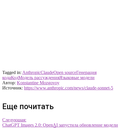
Tagged in:
Anthropic
Claude
Open source
Генерация
кода
Код
Модель рассуждения
Языковые модели
Автор:
Konstantine Mozgovoy
Источник:
https://www.anthropic.com/news/claude-sonnet-5
Еще почитать
Следующая:
ChatGPT Images 2.0: OpenAI запустила обновление модели