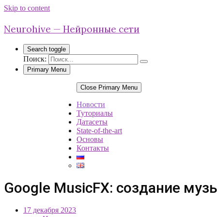
Skip to content
Neurohive — Нейронные сети
Search toggle
Поиск:
Primary Menu
Close Primary Menu
Новости
Туториалы
Датасеты
State-of-the-art
Основы
Контакты
Google MusicFX: создание муз
17 декабря 2023