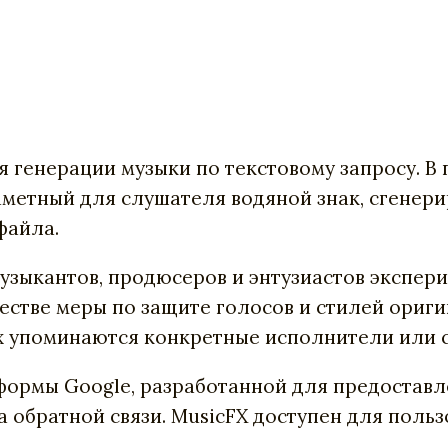
я генерации музыки по текстовому запросу. В
аметный для слушателя водяной знак, сгенер
файла.
зыкантов, продюсеров и энтузиастов эксперим
честве меры по защите голосов и стилей ориг
ых упоминаются конкретные исполнители или 
атформы Google, разработанной для предостав
а обратной связи. MusicFX доступен для поль