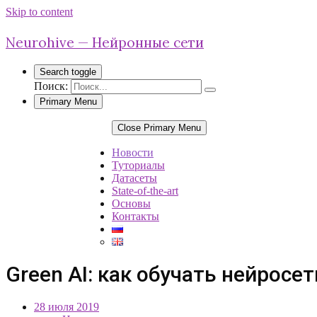
Skip to content
Neurohive — Нейронные сети
Search toggle
Поиск:
Primary Menu
Close Primary Menu
Новости
Туториалы
Датасеты
State-of-the-art
Основы
Контакты
Green AI: как обучать нейрос
28 июля 2019