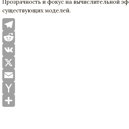
Прозрачность и фокус на вычислительной э
существующих моделей.
Telegram
Reddit
VK
X
Email
Yahoo
Mail
Отправить