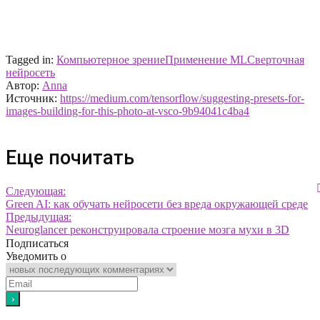
Tagged in:
Компьютерное зрение
Применение ML
Сверточная
нейросеть
Автор:
Anna
Источник:
https://medium.com/tensorflow/suggesting-presets-for-
images-building-for-this-photo-at-vsco-9b94041c4ba4
Еще почитать
Следующая:
Green AI: как обучать нейросети без вреда окружающей среде
Предыдущая:
Neuroglancer реконструировала строение мозга мухи в 3D
Подписаться
Уведомить о