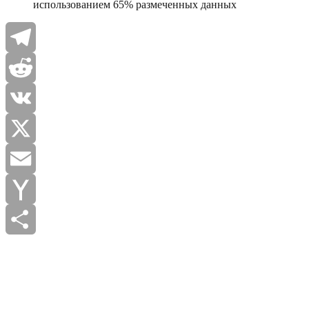
использованием 65% размеченных данных
Telegram
Reddit
VK
X
Email
Yahoo
Mail
Отправить