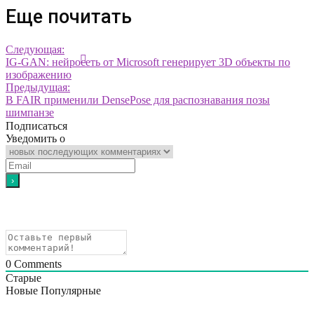
Еще почитать
Следующая:
IG-GAN: нейросеть от Microsoft генерирует 3D объекты по
изображению
Предыдущая:
В FAIR применили DensePose для распознавания позы
шимпанзе
Подписаться
Уведомить о
0
Comments
Старые
Новые
Популярные