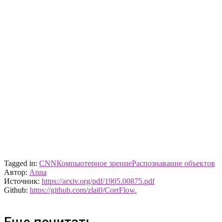
Tagged in:
CNN
Компьютерное зрение
Распознавание объектов
Автор:
Anna
Источник:
https://arxiv.org/pdf/1905.00875.pdf
Github:
https://github.com/zlai0/CorrFlow.