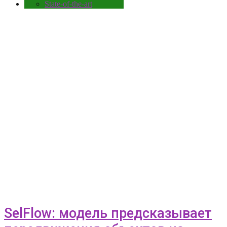
State-of-the-art
SelFlow: модель предсказывает