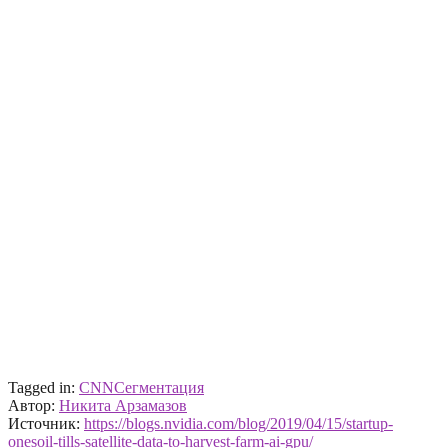
Tagged in:
CNN
Сегментация
Автор:
Никита Арзамазов
Источник:
https://blogs.nvidia.com/blog/2019/04/15/startup-
onesoil-tills-satellite-data-to-harvest-farm-ai-gpu/