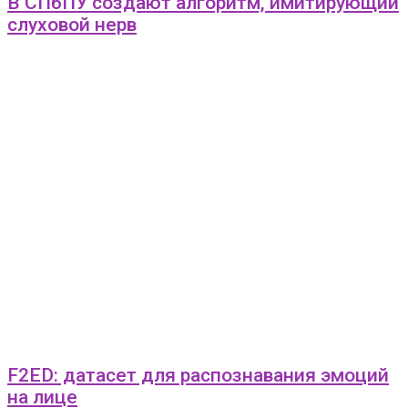
В СПбПУ создают алгоритм, имитирующий
слуховой нерв
F2ED: датасет для распознавания эмоций
на лице