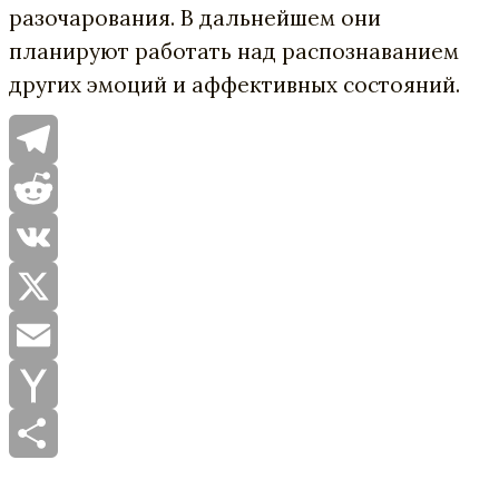
разочарования. В дальнейшем они
планируют работать над распознаванием
других эмоций и аффективных состояний.
Telegram
Reddit
VK
X
Email
Yahoo
Mail
Отправить