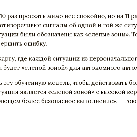
0 раз проехать мимо нее спокойно, но на 11 р
ротиворечивые сигналы об одной и той же сит
уации были обозначены как «слепые зоны». То
вершить ошибку.
карту, где каждой ситуации из первоначально
на будет «слепой зоной» для автономного авто
 эту обученную модель, чтобы действовать бо
туация является «слепой зоной» с высокой ве
ающем более безопасное выполнение», — гово