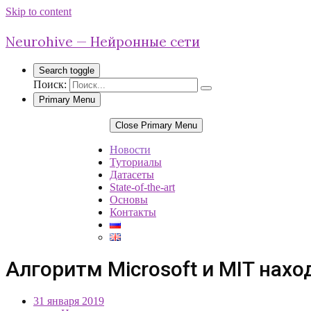
Skip to content
Neurohive — Нейронные сети
Search toggle
Поиск:
Primary Menu
Close Primary Menu
Новости
Туториалы
Датасеты
State-of-the-art
Основы
Контакты
Алгоритм Microsoft и MIT нах
31 января 2019