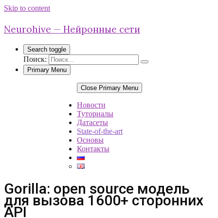
Skip to content
Neurohive — Нейронные сети
Search toggle
Поиск:
Primary Menu
Close Primary Menu
Новости
Туториалы
Датасеты
State-of-the-art
Основы
Контакты
Gorilla: open source модель
для вызова 1600+ сторонних
API