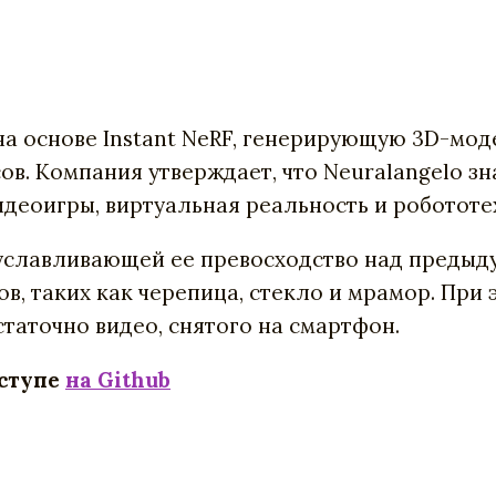
на основе Instant NeRF, генерирующую 3D-мо
в. Компания утверждает, что Neuralangelo з
видеоигры, виртуальная реальность и робототе
уславливающей ее превосходство над предыд
в, таких как черепица, стекло и мрамор. При
статочно видео, снятого на смартфон.
оступе
на Github