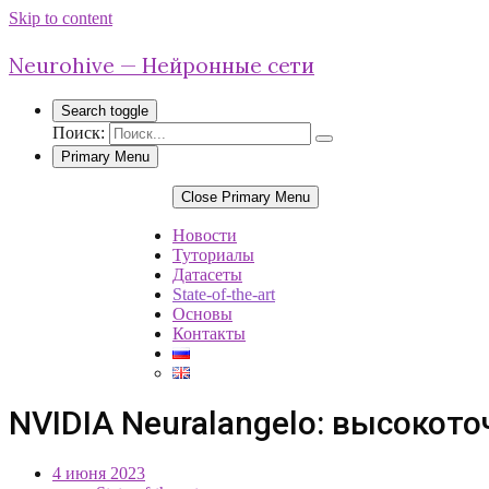
Skip to content
Neurohive — Нейронные сети
Search toggle
Поиск:
Primary Menu
Close Primary Menu
Новости
Туториалы
Датасеты
State-of-the-art
Основы
Контакты
NVIDIA Neuralangelo: высокот
4 июня 2023