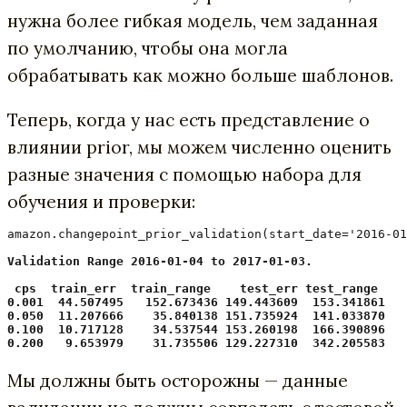
нужна более гибкая модель, чем заданная
по умолчанию, чтобы она могла
обрабатывать как можно больше шаблонов.
Теперь, когда у нас есть представление о
влиянии prior, мы можем численно оценить
разные значения с помощью набора для
обучения и проверки:
amazon.changepoint_prior_validation(start_date='2016-01
Validation Range 2016-01-04 to 2017-01-03.

 cps  train_err  train_range    test_err test_range

0.001  44.507495   152.673436 149.443609  153.341861

0.050  11.207666    35.840138 151.735924  141.033870

0.100  10.717128    34.537544 153.260198  166.390896

0.200   9.653979    31.735506 129.227310  342.205583
Мы должны быть осторожны — данные