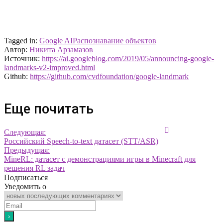
Tagged in:
Google AI
Распознавание объектов
Автор:
Никита Арзамазов
Источник:
https://ai.googleblog.com/2019/05/announcing-google-
landmarks-v2-improved.html
Github:
https://github.com/cvdfoundation/google-landmark
Еще почитать
Следующая:
Российский Speech-to-text датасет (STT/ASR)
Предыдущая:
MineRL: датасет с демонстрациями игры в Minecraft для
решения RL задач
Подписаться
Уведомить о