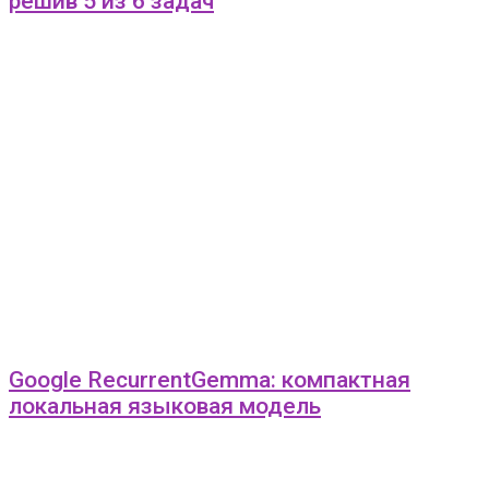
решив 5 из 6 задач
Google RecurrentGemma: компактная
локальная языковая модель