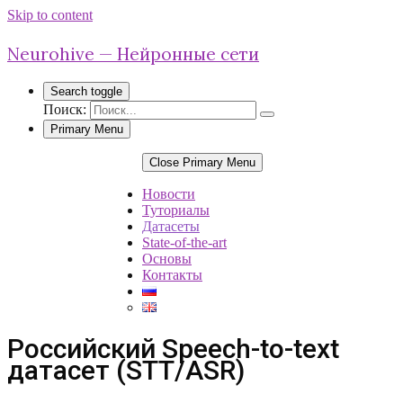
Skip to content
Neurohive — Нейронные сети
Search toggle
Поиск:
Primary Menu
Close Primary Menu
Новости
Туториалы
Датасеты
State-of-the-art
Основы
Контакты
Российский Speech-to-text
датасет (STT/ASR)