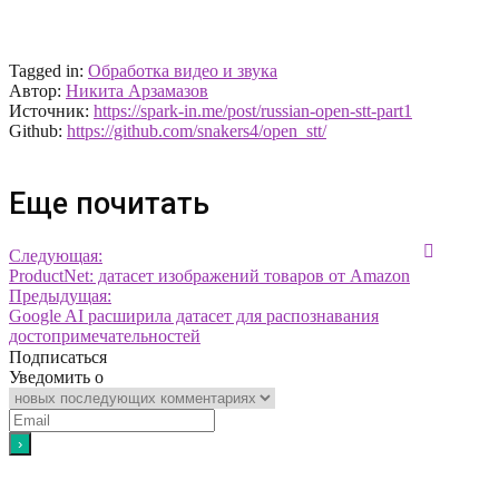
Tagged in:
Обработка видео и звука
Автор:
Никита Арзамазов
Источник:
https://spark-in.me/post/russian-open-stt-part1
Github:
https://github.com/snakers4/open_stt/
Еще почитать
Следующая:
ProductNet: датасет изображений товаров от Amazon
Предыдущая:
Google AI расширила датасет для распознавания
достопримечательностей
Подписаться
Уведомить о