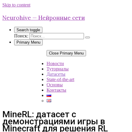
Skip to content
Neurohive — Нейронные сети
Search toggle
Поиск:
Primary Menu
Close Primary Menu
Новости
Туториалы
Датасеты
State-of-the-art
Основы
Контакты
MineRL: датасет с
демонстрациями игры в
Minecraft для решения RL