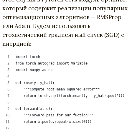
который содержит реализации популярных
оптимизационных алгоритмов — RMSProp
или Adam. Будем использовать
стохастический градиентный спуск (SGD) c
инерцией:
import torch
from torch.autograd import Variable
import numpy as np
def rmse(y, y_hat):
    """Compute root mean squared error"""
    return torch.sqrt(torch.mean((y - y_hat).pow(2)))
def forward(x, e):
    """Forward pass for our fuction"""
    return x.pow(e.repeat(x.size(0)))