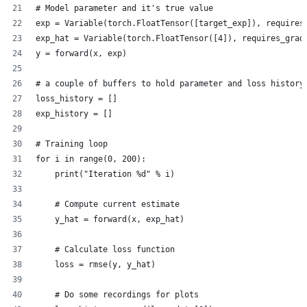
# Model parameter and it's true value
exp = Variable(torch.FloatTensor([target_exp]), requires
exp_hat = Variable(torch.FloatTensor([4]), requires_grad
y = forward(x, exp)
# a couple of buffers to hold parameter and loss history
loss_history = []
exp_history = []
# Training loop
for i in range(0, 200):
    print("Iteration %d" % i)
    # Compute current estimate
    y_hat = forward(x, exp_hat)
    # Calculate loss function
    loss = rmse(y, y_hat)
    # Do some recordings for plots