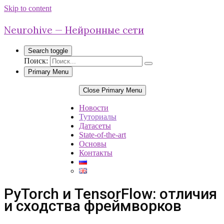
Skip to content
Neurohive — Нейронные сети
Search toggle
Поиск:
Primary Menu
Close Primary Menu
Новости
Туториалы
Датасеты
State-of-the-art
Основы
Контакты
PyTorch и TensorFlow: отличия
и сходства фреймворков