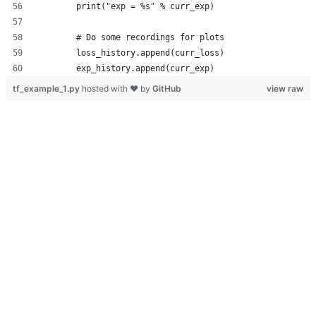
        print("exp = %s" % curr_exp)
        # Do some recordings for plots
        loss_history.append(curr_loss)
        exp_history.append(curr_exp)
tf_example_1.py
hosted with ❤ by
GitHub
view raw