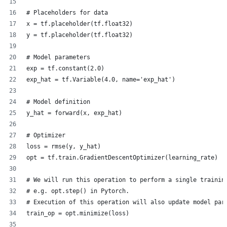
# Placeholders for data
x = tf.placeholder(tf.float32)
y = tf.placeholder(tf.float32)
# Model parameters
exp = tf.constant(2.0)
exp_hat = tf.Variable(4.0, name='exp_hat')
# Model definition
y_hat = forward(x, exp_hat)
# Optimizer
loss = rmse(y, y_hat)
opt = tf.train.GradientDescentOptimizer(learning_rate)
# We will run this operation to perform a single trainin
# e.g. opt.step() in Pytorch.
# Execution of this operation will also update model par
train_op = opt.minimize(loss) 