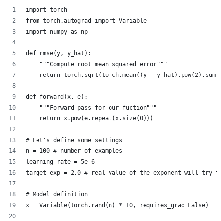
import torch
from torch.autograd import Variable
import numpy as np
def rmse(y, y_hat):
    """Compute root mean squared error"""
    return torch.sqrt(torch.mean((y - y_hat).pow(2).sum(
def forward(x, e):
    """Forward pass for our fuction"""
    return x.pow(e.repeat(x.size(0)))
# Let's define some settings
n = 100 # number of examples
learning_rate = 5e-6
target_exp = 2.0 # real value of the exponent will try t
# Model definition
x = Variable(torch.rand(n) * 10, requires_grad=False)