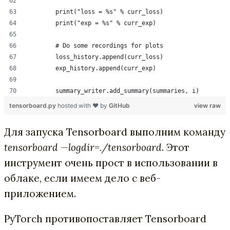
        print("loss = %s" % curr_loss)
        print("exp = %s" % curr_exp)
        # Do some recordings for plots
        loss_history.append(curr_loss)
        exp_history.append(curr_exp)
        summary_writer.add_summary(summaries, i)
tensorboard.py
hosted with ❤ by
GitHub
view raw
Для запуска Tensorboard выполним команду
tensorboard —logdir=./tensorboard
. Этот
инструмент очень прост в использовании в
облаке, если имеем дело с веб-
приложением.
PyTorch противопоставляет Tensorboard