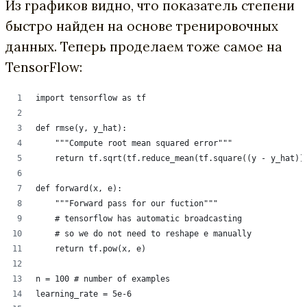
Из графиков видно, что показатель степени
быстро найден на основе тренировочных
данных. Теперь проделаем тоже самое на
TensorFlow:
import tensorflow as tf
def rmse(y, y_hat):
    """Compute root mean squared error"""
    return tf.sqrt(tf.reduce_mean(tf.square((y - y_hat))
def forward(x, e):
    """Forward pass for our fuction"""
    # tensorflow has automatic broadcasting 
    # so we do not need to reshape e manually
    return tf.pow(x, e) 
n = 100 # number of examples
learning_rate = 5e-6