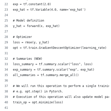
exp = tf.constant(2.0)
exp_hat = tf.Variable(4.0, name='exp_hat')
# Model definition
y_hat = forward(x, exp_hat)
# Optimizer
loss = rmse(y, y_hat)
opt = tf.train.GradientDescentOptimizer(learning_rate)
# Summaries (NEW)
loss_summary = tf.summary.scalar("loss", loss)
exp_summary = tf.summary.scalar("exp", exp_hat)
all_summaries = tf.summary.merge_all()
# We will run this operation to perform a single trainin
# e.g. opt.step() in Pytorch.
# Execution of this operation will also update model par
train_op = opt.minimize(loss) 