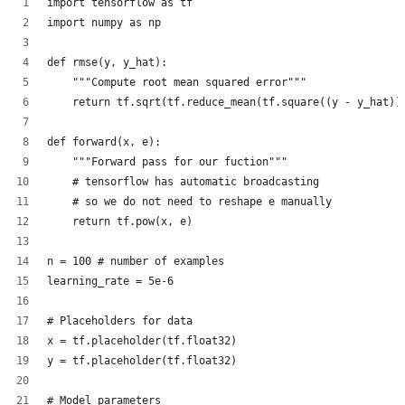
import tensorflow as tf
import numpy as np
def rmse(y, y_hat):
    """Compute root mean squared error"""
    return tf.sqrt(tf.reduce_mean(tf.square((y - y_hat))
def forward(x, e):
    """Forward pass for our fuction"""
    # tensorflow has automatic broadcasting 
    # so we do not need to reshape e manually
    return tf.pow(x, e) 
n = 100 # number of examples
learning_rate = 5e-6
# Placeholders for data
x = tf.placeholder(tf.float32)
y = tf.placeholder(tf.float32)
# Model parameters