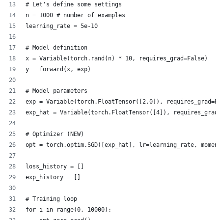
# Let's define some settings
n = 1000 # number of examples
learning_rate = 5e-10
# Model definition
x = Variable(torch.rand(n) * 10, requires_grad=False)
y = forward(x, exp)
# Model parameters
exp = Variable(torch.FloatTensor([2.0]), requires_grad=F
exp_hat = Variable(torch.FloatTensor([4]), requires_grad
# Optimizer (NEW)
opt = torch.optim.SGD([exp_hat], lr=learning_rate, momen
loss_history = []
exp_history = []
# Training loop
for i in range(0, 10000):