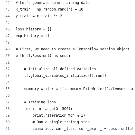
# Let's generate some training data
x_train = np.random.rand(n) + 10
y_train = x_train ** 2
loss_history = []
exp_history = []
# First, we need to create a Tensorflow session object
with tf.Session() as sess:
    # Initialize all defined variables
    tf.global_variables_initializer().run()
    summary_writer = tf.summary.FileWriter('./tensorboar
    # Training loop
    for i in range(0, 500):
        print("Iteration %d" % i)
        # Run a single trainig step
        summaries, curr_loss, curr_exp, _ = sess.run([al