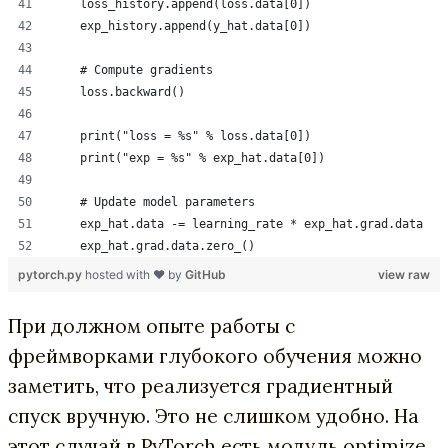
    loss_history.append(loss.data[0])
    exp_history.append(y_hat.data[0])
    # Compute gradients
    loss.backward()
    print("loss = %s" % loss.data[0])
    print("exp = %s" % exp_hat.data[0])
    # Update model parameters
    exp_hat.data -= learning_rate * exp_hat.grad.data
    exp_hat.grad.data.zero_()
pytorch.py
hosted with ❤ by
GitHub
view raw
При должном опыте работы с
фреймворками глубокого обучения можно
заметить, что реализуется градиентный
спуск вручную. Это не слишком удобно. На
этот случай в PyTorch есть модуль optimize,