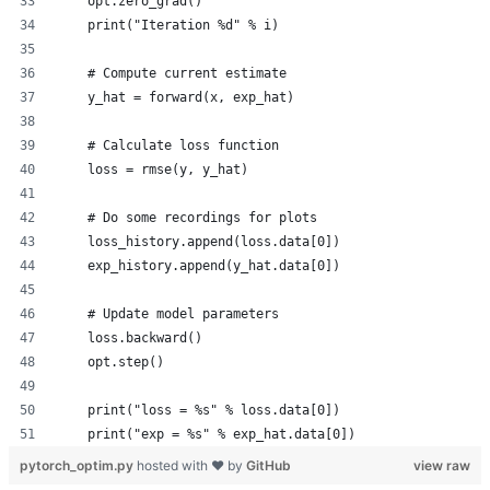
    opt.zero_grad()
    print("Iteration %d" % i)
    # Compute current estimate
    y_hat = forward(x, exp_hat)
    # Calculate loss function
    loss = rmse(y, y_hat)
    # Do some recordings for plots
    loss_history.append(loss.data[0])
    exp_history.append(y_hat.data[0])
    # Update model parameters
    loss.backward()
    opt.step()
    print("loss = %s" % loss.data[0])
    print("exp = %s" % exp_hat.data[0])
pytorch_optim.py
hosted with ❤ by
GitHub
view raw