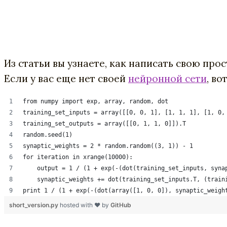
Из статьи вы узнаете, как написать свою про
Если у вас еще нет своей
нейронной сети
, во
from numpy import exp, array, random, dot
training_set_inputs = array([[0, 0, 1], [1, 1, 1], [1, 0,
training_set_outputs = array([[0, 1, 1, 0]]).T
random.seed(1)
synaptic_weights = 2 * random.random((3, 1)) - 1
for iteration in xrange(10000):
    output = 1 / (1 + exp(-(dot(training_set_inputs, syna
    synaptic_weights += dot(training_set_inputs.T, (train
print 1 / (1 + exp(-(dot(array([1, 0, 0]), synaptic_weigh
short_version.py
hosted with ❤ by
GitHub