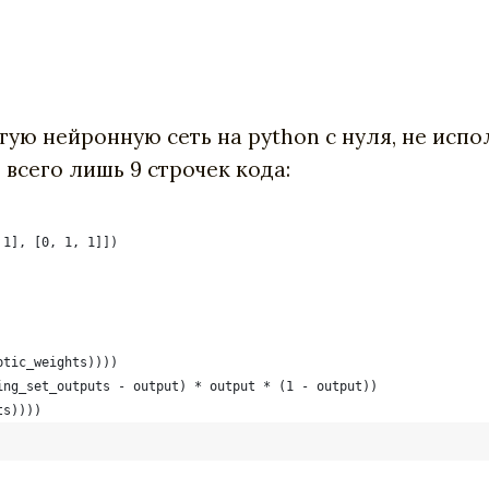
стую нейронную сеть на python с нуля, не исп
т всего лишь 9 строчек кода:
 1], [0, 1, 1]])
ptic_weights))))
ing_set_outputs - output) * output * (1 - output))
ts))))