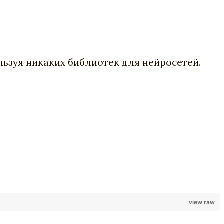
ользуя никаких библиотек для нейросетей.
view raw