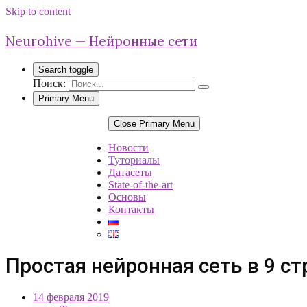
Skip to content
Neurohive — Нейронные сети
Search toggle
Поиск:
Primary Menu
Close Primary Menu
Новости
Туториалы
Датасеты
State-of-the-art
Основы
Контакты
Простая нейронная сеть в 9 ст
14 февраля 2019