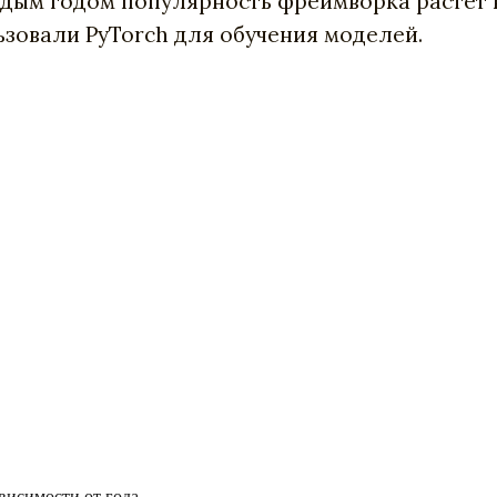
каждым годом популярность фреймворка растет
ьзовали PyTorch для обучения моделей.
висимости от года