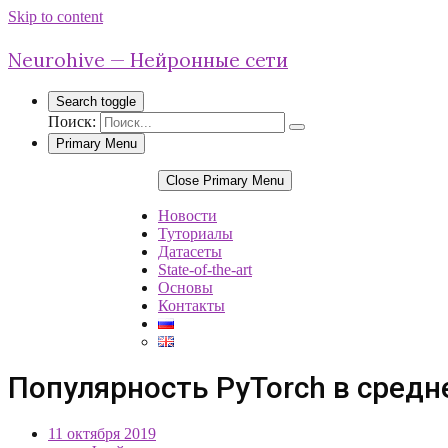
Skip to content
Neurohive — Нейронные сети
Search toggle
Поиск:
Primary Menu
Close Primary Menu
Новости
Туториалы
Датасеты
State-of-the-art
Основы
Контакты
Популярность PyTorch в средн
11 октября 2019