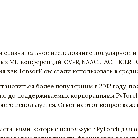
и сравнительное исследование популярности 
х ML-конференций: CVPR, NAACL, ACL, ICLR, I
емя как TensorFlow стали использовать в средн
становиться более популярным в 2012 году, п
eano до поддерживаемых корпорациями PyTorch
асто используется. Ответ на этот вопрос важ
статьями, которые используют PyTorch для о