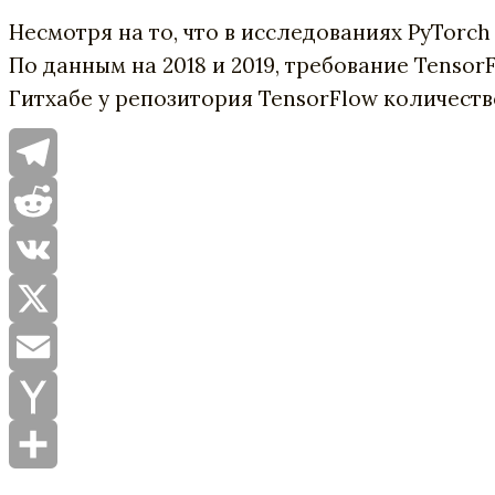
Несмотря на то, что в исследованиях PyTorc
По данным на 2018 и 2019, требование Tensor
Гитхабе у репозитория TensorFlow количество з
Telegram
Reddit
VK
X
Email
Yahoo
Mail
Отправить